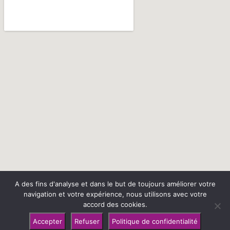
A des fins d'analyse et dans le but de toujours améliorer votre
navigation et votre expérience, nous utilisons avec votre
Mentions légales
@ 2019-2025 Photo Villers-Bocage –
|
accord des cookies.
Politique de confidentialité
Exercez vos droits
|
|
Gérer les
Accepter
Refuser
Politique de confidentialité
Toile de Com
cookies
– Un site réalisé par