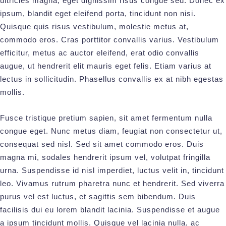
ultricies magna, eget dignissim risus congue sed. Donec ex
ipsum, blandit eget eleifend porta, tincidunt non nisi.
Quisque quis risus vestibulum, molestie metus at,
commodo eros. Cras porttitor convallis varius. Vestibulum
efficitur, metus ac auctor eleifend, erat odio convallis
augue, ut hendrerit elit mauris eget felis. Etiam varius at
lectus in sollicitudin. Phasellus convallis ex at nibh egestas
mollis.
Fusce tristique pretium sapien, sit amet fermentum nulla
congue eget. Nunc metus diam, feugiat non consectetur ut,
consequat sed nisl. Sed sit amet commodo eros. Duis
magna mi, sodales hendrerit ipsum vel, volutpat fringilla
urna. Suspendisse id nisl imperdiet, luctus velit in, tincidunt
leo. Vivamus rutrum pharetra nunc et hendrerit. Sed viverra
purus vel est luctus, et sagittis sem bibendum. Duis
facilisis dui eu lorem blandit lacinia. Suspendisse et augue
a ipsum tincidunt mollis. Quisque vel lacinia nulla, ac