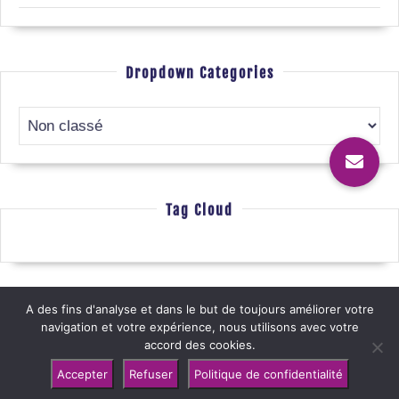
Dropdown Categories
Tag Cloud
A des fins d'analyse et dans le but de toujours améliorer votre
navigation et votre expérience, nous utilisons avec votre
Mentions légales
@ 2019-2025 Photo Villers-Bocage –
|
accord des cookies.
Politique de confidentialité
Exercez vos droits
|
|
Gérer les
Accepter
Refuser
Politique de confidentialité
Toile de Com
cookies
– Un site réalisé par